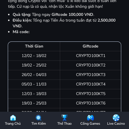
cộng đồng Crypto với "cơn mưa" lì xì kéo dài suốt 8 tuần liên
tiếp. Cứ nạp là có quà, nhận lộc Xuân không giới hạn!
Quà tặng:
Tặng ngay
Giftcode 100,000 VND
.
Điều kiện:
Tổng nạp Tiền Ảo trong tuần đạt từ
2,500,000
VND
.
Mã code:
Thời Gian
Giftcode
12/02 - 18/02
CRYPTO100KT1
19/02 - 25/02
CRYPTO100KT2
26/02 - 04/03
CRYPTO100KT3
05/03 - 11/03
CRYPTO100KT4
12/03 - 18/03
CRYPTO100KT5
19/03 - 25/03
CRYPTO100KT6
26/03 - 01/04
CRYPTO100KT7
02/04 - 08/04
CRYPTO100KT8
Trang Chủ
Tìm Kiếm
Thể Thao
Cổng Games
Live Casino