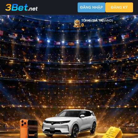
3BET
ĐĂNG NHẬP
ĐĂNG KÝ
-
Nhà
TÚI MÙ ĐÃ MỞ
TỔNG GIÁ TRỊ (VND)
0
0
Cái
Siêu cấp túi mù
Lộ trình
Mở túi mù
Vinh danh
Thể
Thao
Uy
Tín
|
Cược
Đỉnh
Cao
-
Bùng
Nổ
Cùng
Siêu
Chợ
Games