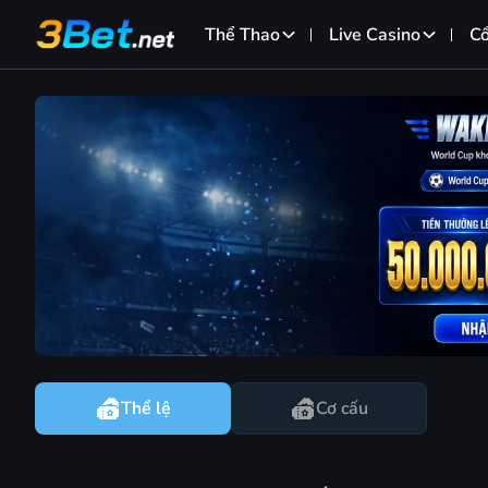
3BET
Thể Thao
Live Casino
C
-
Nhà
Cái
Thể
Thao
Uy
Tín
|
Cược
Đỉnh
Cao
-
Bùng
Nổ
Cùng
Thể lệ
Cơ cấu
Siêu
Chợ
Games