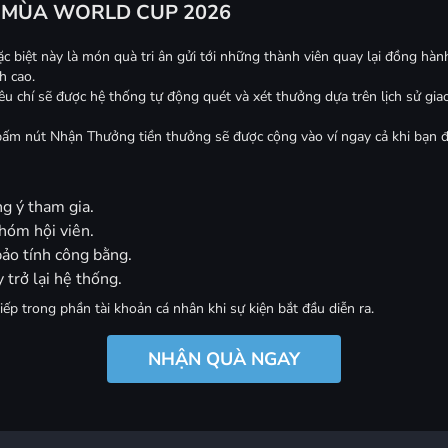
I MÙA WORLD CUP 2026
c biệt này là món quà tri ân gửi tới những thành viên quay lại đồng hàn
h cao.
u chí sẽ được hệ thống tự động quét và xét thưởng dựa trên lịch sử gia
bấm nút Nhận Thưởng tiền thưởng sẽ được cộng vào ví ngay cả khi bạn đ
g ý tham gia.
hóm hội viên.
bảo tính công bằng.
trở lại hệ thống.
tiếp trong phần tài khoản cá nhân khi sự kiện bắt đầu diễn ra.
NHẬN QUÀ NGAY