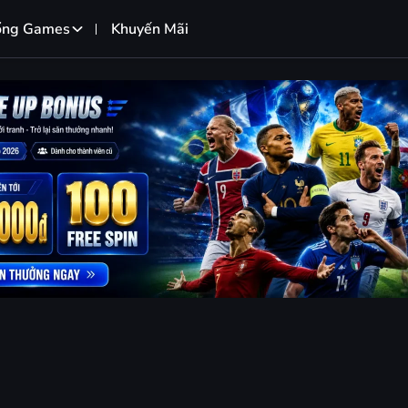
ổng Games
Khuyến Mãi