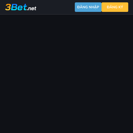
Thể
ĐĂNG NHẬP
ĐĂNG KÝ
Thao
K-
Sports
3BET
Với
Tỷ
Lệ
Kèo
Hấp
Dẫn
và
Mức
Cược
Đa
Dạng