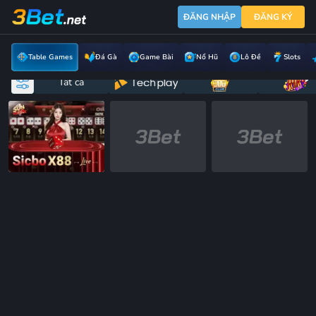
Table
ĐĂNG NHẬP
ĐĂNG KÝ
Games
3BET
-
Table Games
Đá Gà
Game Bài
Nổ Hũ
Lô Đề
Slots
Bàn
Tất cả
Đổi
Xóc Đĩa Live
Tài Xỉu Live
5,681,305,564
300,291,940
5,681,305,564
300,291,940
Thưởng
Xanh
Chín,
Thắng
Lớn
Mỗi
Ván