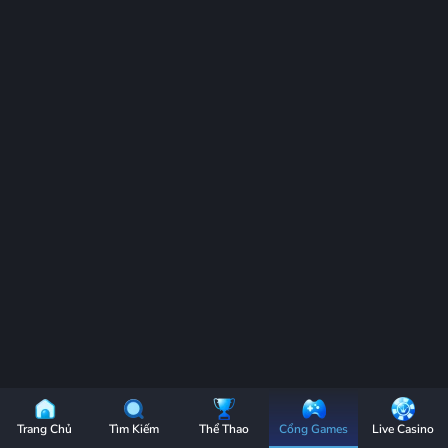
Trang Chủ
Tìm Kiếm
Thể Thao
Cổng Games
Live Casino