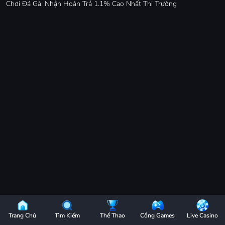
Chơi Đá Gà, Nhận Hoàn Trả 1.1% Cao Nhất Thị Trường
Trang Chủ
Tìm Kiếm
Thể Thao
Cổng Games
Live Casino