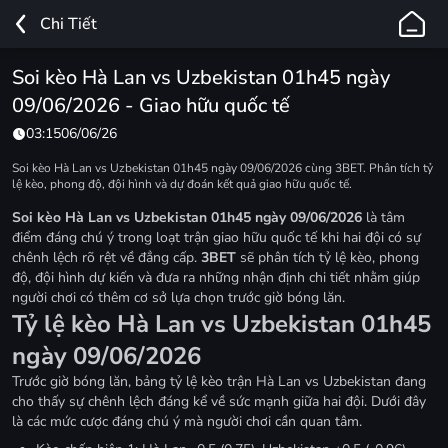
3BET
Chi Tiết
-
Nhà
Soi kèo Hà Lan vs Uzbekistan 01h45 ngày
Cái
09/06/2026 - Giao hữu quốc tế
Thể
Thao
03:15
06/06/26
Uy
Soi kèo Hà Lan vs Uzbekistan 01h45 ngày 09/06/2026 cùng 3BET. Phân tích tỷ
Tín
lệ kèo, phong độ, đội hình và dự đoán kết quả giao hữu quốc tế.
|
Soi kèo Hà Lan vs Uzbekistan 01h45 ngày 09/06/2026
là tâm
Cược
điểm đáng chú ý trong loạt trận giao hữu quốc tế khi hai đội có sự
Đỉnh
chênh lệch rõ rệt về đẳng cấp.
3BET
sẽ phân tích tỷ lệ kèo, phong
Cao
độ, đội hình dự kiến và đưa ra những nhận định chi tiết nhằm giúp
người chơi có thêm cơ sở lựa chọn trước giờ bóng lăn.
-
Tỷ lệ kèo Hà Lan vs Uzbekistan 01h45
Bùng
Nổ
ngày 09/06/2026
Cùng
Trước giờ bóng lăn, bảng tỷ lệ kèo trận Hà Lan vs Uzbekistan đang
Siêu
cho thấy sự chênh lệch đáng kể về sức mạnh giữa hai đội. Dưới đây
Chợ
là các mức cược đáng chú ý mà người chơi cần quan tâm.
Games