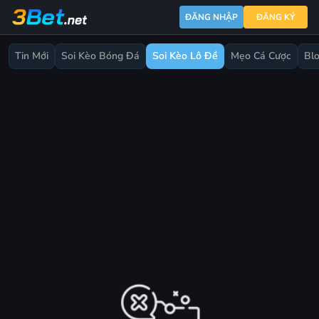
Soi
ĐĂNG NHẬP
ĐĂNG KÝ
Cầu
Lô
Tin Mới
Soi Kèo Bóng Đá
Soi Kèo Lô Đề
Mẹo Cá Cược
Bl
Đề
Bắc
Trung
Nam
-
Dự
Đoán
Kết
Quả
Chính
Xác,
Chiến
Lược
Thắng
Lớn