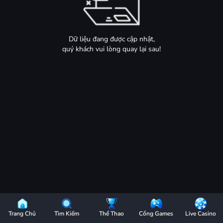
Dữ liệu đang được cập nhật,
quý khách vui lòng quay lại sau!
Trang Chủ
Tìm Kiếm
Thể Thao
Cổng Games
Live Casino